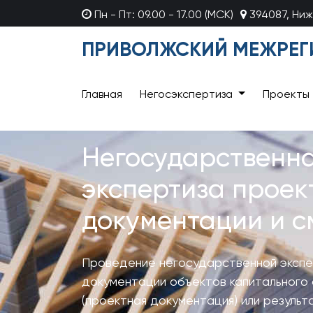
Пн - Пт: 09.00 - 17.00 (МСК)
394087, Ниж
ПРИВОЛЖСКИЙ МЕЖРЕГ
Главная
Негосэкспертиза
Проекты
Негосударственн
экспертиза проек
документации и с
Проведение негосударственной экспе
документации объектов капитального
(проектная документация) или резуль