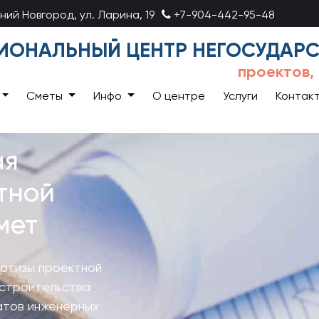
ний Новгород, ул. Ларина, 19
+7-904-442-95-48
ИОНАЛЬНЫЙ ЦЕНТР НЕГОСУДАРС
проектов,
Сметы
Инфо
О центре
Услуги
Контак
ая
тной
мет
ртизы проектной
 строительства
татов инженерных